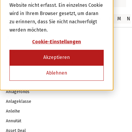
Website nicht erfasst. Ein einzelnes Cookie
wird in Ihrem Browser gesetzt, um daran
A
B
C
D
E
F
G
H
I
J
K
L
M
N
zu erinnern, dass Sie nicht nachverfolgt
werden möchten.
A
Cookie-Einstellungen
Investor werden
Aktien
Akzeptieren
Alternative Anlagen (Alternative Investments)
oder
Amortisation (Tilgung)
Ablehnen
Kreditnehmer werden
Anlageauftrag
Anlagefonds
Anlageklasse
Anleihe
Annuität
Asset Deal