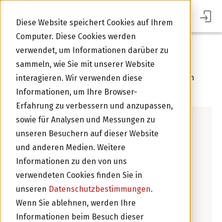
GLOSSAR
Diese Website speichert Cookies auf Ihrem
Computer. Diese Cookies werden
verwendet, um Informationen darüber zu
Glossar
sammeln, wie Sie mit unserer Website
In unserem Glossar finden Sie Erklärungen zu den
interagieren. Wir verwenden diese
häufigsten Finanzbegriffen.
Informationen, um Ihre Browser-
Erfahrung zu verbessern und anzupassen,
sowie für Analysen und Messungen zu
HÄUFIG GESUCHT
unseren Besuchern auf dieser Website
Was ist …
und anderen Medien. Weitere
Informationen zu den von uns
Crowdfunding
verwendeten Cookies finden Sie in
Crowdlending
unseren
Datenschutzbestimmungen
.
Im Portal Anmelden
Darlehen
Wenn Sie ablehnen, werden Ihre
Peer-to-Peer Lending
Informationen beim Besuch dieser