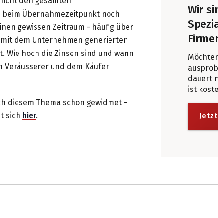
nicht den gesamten
Wir s
er beim Übernahmezeitpunkt noch
Spezia
einen gewissen Zeitraum - häufig über
Firme
m mit dem Unternehmen generierten
t. Wie hoch die Zinsen sind und wann
Möchten
om Veräusserer und dem Käufer
ausprobi
dauert 
ist kost
ich diesem Thema schon gewidmet -
t sich
hier
.
Jetzt