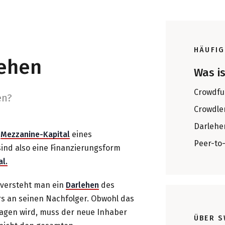
HÄUFIG
lehen
Was i
Crowdfu
en?
Crowdle
Darlehe
m
Mezzanine-Kapital
eines
Peer-to
ind also eine Finanzierungsform
l.
 versteht man ein
Darlehen
des
s an seinen Nachfolger. Obwohl das
agen wird, muss der neue Inhaber
ÜBER S