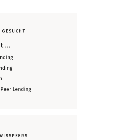
 GESUCHT
st …
nding
nding
n
-Peer Lending
WISSPEERS