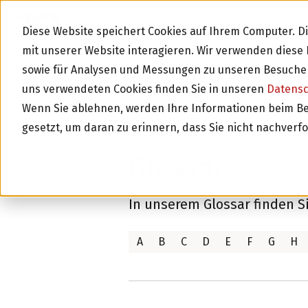
GLOSSAR
Diese Website speichert Cookies auf Ihrem Computer. 
mit unserer Website interagieren. Wir verwenden dies
sowie für Analysen und Messungen zu unseren Besucher
Home
Glossar
uns verwendeten Cookies finden Sie in unseren
Datens
Wenn Sie ablehnen, werden Ihre Informationen beim Besu
gesetzt, um daran zu erinnern, dass Sie nicht nachverf
Glossar
In unserem Glossar finden S
A
B
C
D
E
F
G
H