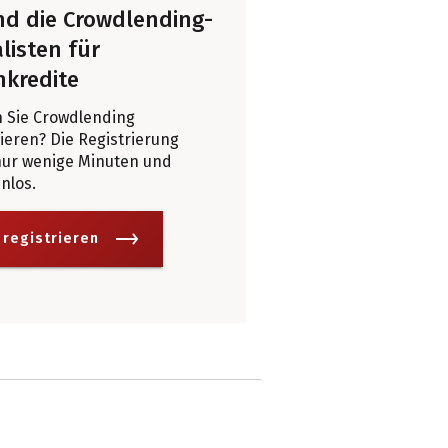
ind die Crowdlending-
listen für
nkredite
 Sie Crowdlending
eren? Die Registrierung
nur wenige Minuten und
enlos.
 registrieren