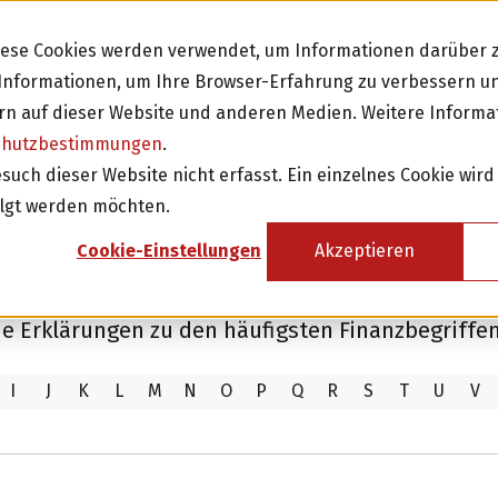
Diese Cookies werden verwendet, um Informationen darüber z
e Informationen, um Ihre Browser-Erfahrung zu verbessern 
n auf dieser Website und anderen Medien. Weitere Informa
chutzbestimmungen
.
Investieren
Fi
ch dieser Website nicht erfasst. Ein einzelnes Cookie wird
olgt werden möchten.
Investition in Schweizer Unternehmen
Cookie-Einstellungen
Akzeptieren
Attraktive Anlagen mit 3-8% Zinsen
Attraktive Renditen mit monatlichen
ie Erklärungen zu den häufigsten Finanzbegriffen
Rückzahlungen
I
J
K
L
M
N
O
P
Q
R
S
T
U
V
Investor werden