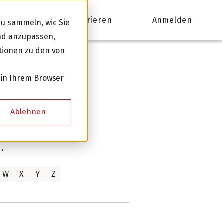
Registrieren
Anmelden
u sammeln, wie Sie
und anzupassen,
tionen zu den von
nanzieren
 in Ihrem Browser
Firmenkredite ab 50'000 CHF
Ablehnen
Online Kreditantrag mit Zinsempfehlung
Persönliche Beratung für Ihre Finanzierung
.
W
X
Y
Z
Kreditnehmer werden