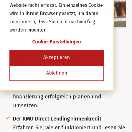
Website nicht erfasst. Ein einzelnes Cookie
wird in Ihrem Browser gesetzt, um daran
oder
zu erinnern, dass Sie nicht nachverfolgt
werden möchten.
Kreditnehmer werden
Alternativen zum Bankkredit
Cookie-Einstellungen
Entdecken Sie alternative
Finanzierungsmöglichkeiten für Ihr
Akzeptieren
Unternehmen.
Ablehnen
Praktische Tipps
Erfahren Sie, wie Sie die Unternehmens­
finanzierung erfolgreich planen und
umsetzen.
Der KMU Direct Lending Firmenkredit
Erfahren Sie, wie er funktioniert und lesen Sie