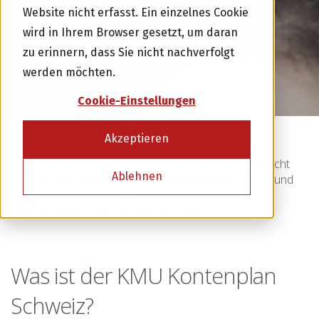
Website nicht erfasst. Ein einzelnes Cookie
Excel-Vorlage
wird in Ihrem Browser gesetzt, um daran
zu erinnern, dass Sie nicht nachverfolgt
EXCEL-VORLAGE
werden möchten.
Cookie-Einstellungen
Akzeptieren
Lesen Sie die wichtigsten Informationen über die Pflicht
Ablehnen
zur Buchführung in der Schweiz, die Revisionspflicht und
weshalb eine saubere Buchführung Ihr
Unternehmenswachstum fördern kann.
Was ist der KMU Kontenplan
Schweiz?