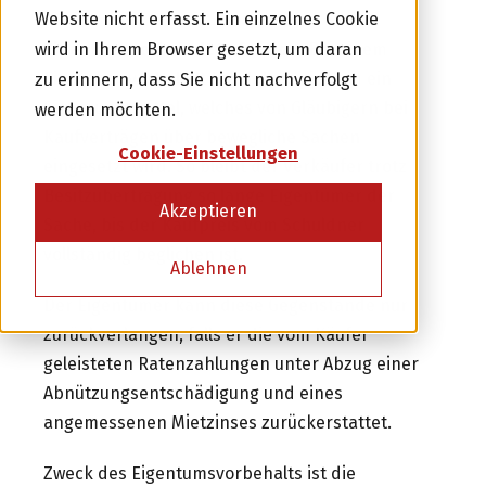
Website nicht erfasst. Ein einzelnes Cookie
Investor werden
Eigentumsvorbehalt Definition:
Bei einem
wird in Ihrem Browser gesetzt, um daran
Eigentumsvorbehalt handelt es sich um ein
zu erinnern, dass Sie nicht nachverfolgt
Sicherungsmittel, welches von Gläubigern bei
werden möchten.
oder
Kaufverträgen über bewegliche Sachen
Cookie-Einstellungen
eingesetzt wird. So bleibt der Verkäufer trotz
Kreditnehmer werden
Besitzübertragung so lange Eigentümer der
Akzeptieren
Sache, bis der Kaufpreis vom Schuldner
vollständig beglichen ist.
Ablehnen
Der Eigentümer kann diese Gegenstände nur
zurückverlangen, falls er die vom Käufer
geleisteten Ratenzahlungen unter Abzug einer
Abnützungsentschädigung und eines
angemessenen Mietzinses zurückerstattet.
Zweck des Eigentumsvorbehalts ist die