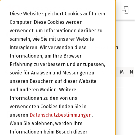
GLOSSAR
Diese Website speichert Cookies auf Ihrem
Computer. Diese Cookies werden
verwendet, um Informationen darüber zu
Glossar
sammeln, wie Sie mit unserer Website
In unserem Glossar finden Sie Erklärungen zu den
interagieren. Wir verwenden diese
häufigsten Finanzbegriffen.
Informationen, um Ihre Browser-
Erfahrung zu verbessern und anzupassen,
A
B
C
D
E
F
G
H
I
J
K
L
M
N
sowie für Analysen und Messungen zu
Im Portal Anmelden
unseren Besuchern auf dieser Website
und anderen Medien. Weitere
Informationen zu den von uns
Zurück zur Übersicht
verwendeten Cookies finden Sie in
Eigentumsvorbehalt
unseren
Datenschutzbestimmungen
.
Wenn Sie ablehnen, werden Ihre
Was ist ein Eigentumsvorbehalt?
Informationen beim Besuch dieser