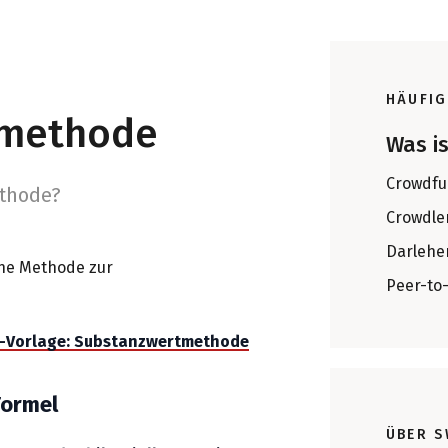
HÄUFIG
tmethode
Was i
Crowdfu
ethode?
Crowdle
Darlehe
ine Methode zur
Peer-to
cel-Vorlage: Substanzwertmethode
ormel
ÜBER S