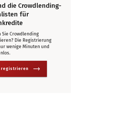
ind die Crowdlending-
listen für
nkredite
 Sie Crowdlending
eren? Die Registrierung
nur wenige Minuten und
enlos.
 registrieren