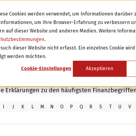
Diese Cookies werden verwendet, um Informationen darüber z
e Informationen, um Ihre Browser-Erfahrung zu verbessern 
n auf dieser Website und anderen Medien. Weitere Informa
chutzbestimmungen
.
Investieren
Fi
ch dieser Website nicht erfasst. Ein einzelnes Cookie wird
olgt werden möchten.
Investition in Schweizer Unternehmen
Cookie-Einstellungen
Akzeptieren
Attraktive Anlagen mit 3-8% Zinsen
Attraktive Renditen mit monatlichen
ie Erklärungen zu den häufigsten Finanzbegriffen
Rückzahlungen
I
J
K
L
M
N
O
P
Q
R
S
T
U
V
Investor werden