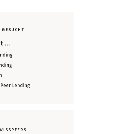
 GESUCHT
st …
nding
nding
n
-Peer Lending
WISSPEERS