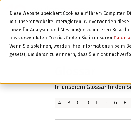
GLOSSAR
Diese Website speichert Cookies auf Ihrem Computer. 
mit unserer Website interagieren. Wir verwenden dies
sowie für Analysen und Messungen zu unseren Besucher
Home
Glossar
uns verwendeten Cookies finden Sie in unseren
Datens
Wenn Sie ablehnen, werden Ihre Informationen beim Besu
gesetzt, um daran zu erinnern, dass Sie nicht nachverf
Glossar
In unserem Glossar finden S
A
B
C
D
E
F
G
H