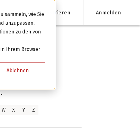
Registrieren
Anmelden
u sammeln, wie Sie
und anzupassen,
tionen zu den von
nanzieren
 in Ihrem Browser
Firmenkredite ab 50'000 CHF
Ablehnen
Online Kreditantrag mit Zinsempfehlung
Persönliche Beratung für Ihre Finanzierung
.
W
X
Y
Z
Kreditnehmer werden