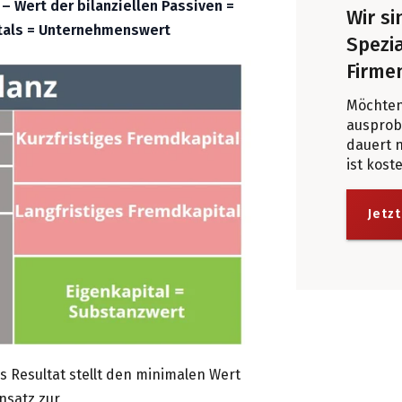
 – Wert der bilanziellen Passiven =
Wir s
tals = Unternehmenswert
Spezia
Firme
Möchten
ausprobi
dauert 
ist kost
Jetzt
as Resultat stellt den minimalen Wert
nsatz zur