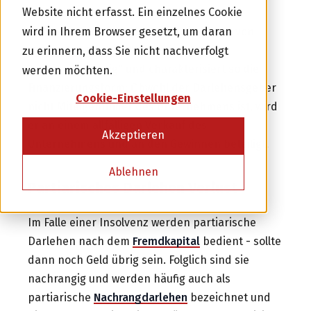
Website nicht erfasst. Ein einzelnes Cookie
Investor werden
Ein partiarisches
Darlehen
ist eine Form von
wird in Ihrem Browser gesetzt, um daran
Mezzanine-Kapital
. "Partiarisch" heisst
zu erinnern, dass Sie nicht nachverfolgt
oder
"gewinnabhängig" und charakterisiert so die
werden möchten.
Finanzierungsform: Obwohl der Darlehensgeber
Cookie-Einstellungen
Kreditnehmer werden
nicht Miteigentümer des Unternehmens ist, wird
er an einem allfälligen Verkauf des
Akzeptieren
Unternehmens und an den Gewinnen beteiligt.
Ablehnen
Partiarisches Darlehen Verlust
Im Falle einer Insolvenz werden partiarische
Darlehen nach dem
Fremdkapital
bedient - sollte
dann noch Geld übrig sein. Folglich sind sie
nachrangig und werden häufig auch als
partiarische
Nachrangdarlehen
bezeichnet und