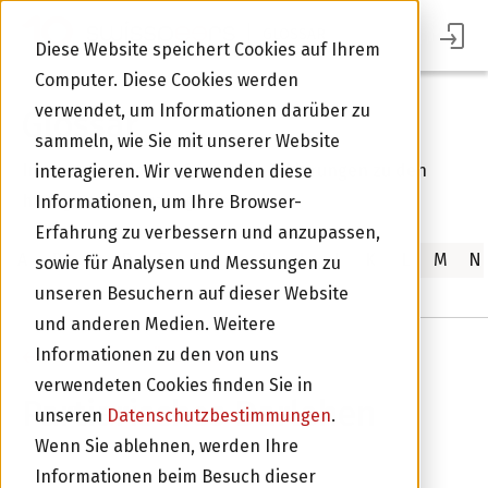
GLOSSAR
Diese Website speichert Cookies auf Ihrem
Computer. Diese Cookies werden
verwendet, um Informationen darüber zu
Glossar
sammeln, wie Sie mit unserer Website
In unserem Glossar finden Sie Erklärungen zu den
interagieren. Wir verwenden diese
häufigsten Finanzbegriffen.
Informationen, um Ihre Browser-
Erfahrung zu verbessern und anzupassen,
A
B
C
D
E
F
G
H
I
J
K
L
M
N
sowie für Analysen und Messungen zu
Im Portal Anmelden
unseren Besuchern auf dieser Website
und anderen Medien. Weitere
Informationen zu den von uns
Zurück zur Übersicht
verwendeten Cookies finden Sie in
Partiarisches Darlehen
unseren
Datenschutzbestimmungen
.
Wenn Sie ablehnen, werden Ihre
Was ist ein Partiarisches Darlehen?
Informationen beim Besuch dieser