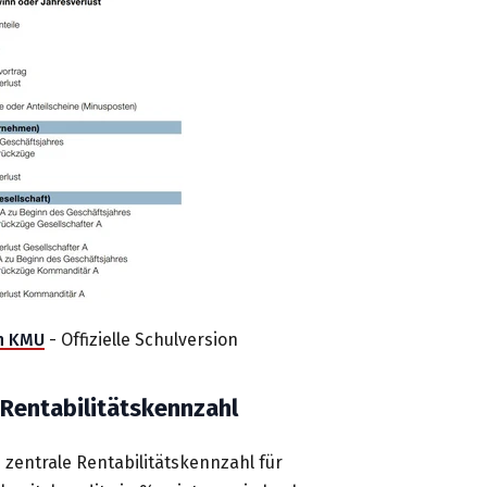
n KMU
- Offizielle Schulversion
 Rentabilitätskennzahl
e zentrale Rentabilitätskennzahl für