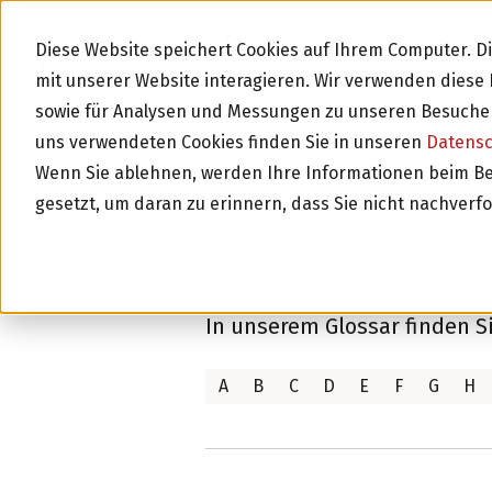
GLOSSAR
Diese Website speichert Cookies auf Ihrem Computer. 
mit unserer Website interagieren. Wir verwenden dies
sowie für Analysen und Messungen zu unseren Besucher
Home
Glossar
uns verwendeten Cookies finden Sie in unseren
Datens
Wenn Sie ablehnen, werden Ihre Informationen beim Besu
gesetzt, um daran zu erinnern, dass Sie nicht nachverf
Glossar
In unserem Glossar finden S
A
B
C
D
E
F
G
H