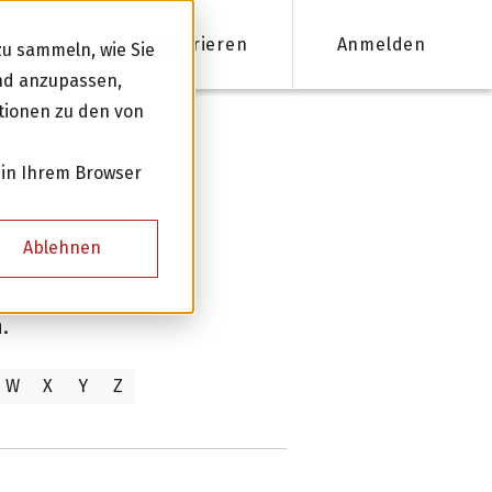
Registrieren
Anmelden
u sammeln, wie Sie
und anzupassen,
tionen zu den von
nanzieren
 in Ihrem Browser
Firmenkredite ab 50'000 CHF
Ablehnen
Online Kreditantrag mit Zinsempfehlung
Persönliche Beratung für Ihre Finanzierung
.
W
X
Y
Z
Kreditnehmer werden