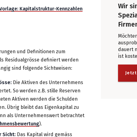
Wir s
l-Vorlage: Kapitalstruktur-Kennzahlen
Spezia
Firme
Möchten
ausprobi
dauert 
rungen und Definitionen zum
ist kost
ls Residualgrösse definiert werden
ängig sind folgende Sichtweisen:
Jetzt
rösse:
Die Aktiven des Unternehmens
tet. So werden z.B. stille Reserven
teten Aktiven werden die Schulden
 Übrig bleibt das Eigenkapital zu
ann als Unternehmenswert betrachtet
ehmensbewertung
).
r Sicht:
Das Kapital wird gemäss