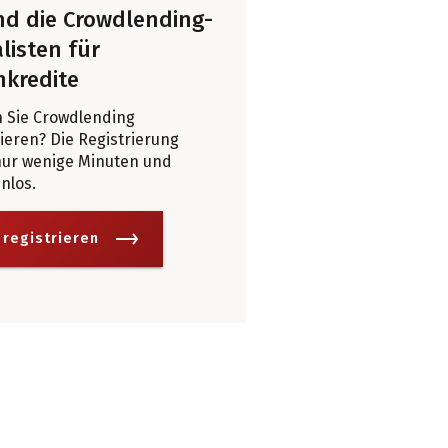
ind die Crowdlending-
listen für
nkredite
 Sie Crowdlending
eren? Die Registrierung
nur wenige Minuten und
enlos.
 registrieren