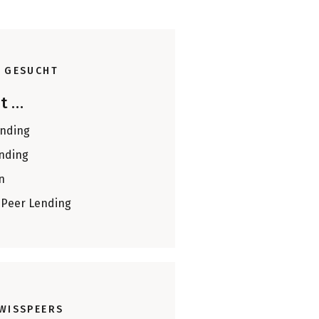
 GESUCHT
st …
nding
nding
n
-Peer Lending
WISSPEERS